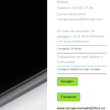
Madrid
Teléfono: 91 505 37 49
Correo electrónico:
cerrajerialuyce@hotmail.com
En caso de necesitar un
cerrajero
, no lo dude llamenos
y le sorprenderemos
Cerrajeros 24 Horas
Trabajamos en todo Madrid y
Comunidad.
Cerrajeros Madrid
en redes sociales:
Google+
Facebook
www.cerrajerosmadrid24hrs.co