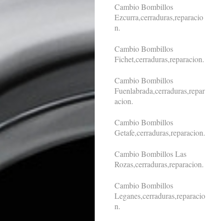
Cambio Bombillos
Ezcurra,cerraduras,reparacio
n.
Cambio Bombillos
Fichet,cerraduras,reparacion.
Cambio Bombillos
Fuenlabrada,cerraduras,repar
acion.
Cambio Bombillos
Getafe,cerraduras,reparacion.
Cambio Bombillos Las
Rozas,cerraduras,reparacion.
Cambio Bombillos
Leganes,cerraduras,reparacio
n.