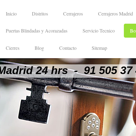
Inicio
Distritos
Cerrajeros
Cerrajeros Madrid
Puertas Blindadas y Acorazadas
Servicio Tecnico
Bo
Cierres
Blog
Contacto
Sitemap
Madrid 24 hrs - 91 505 37