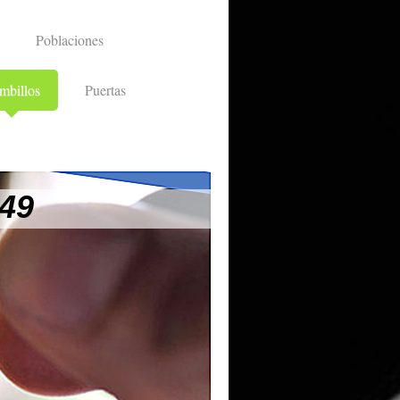
Poblaciones
mbillos
Puertas
 49