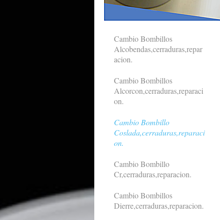
Cambio Bombillos
Alcobendas,cerraduras,repar
acion.
Cambio Bombillos
Alcorcon,cerraduras,reparaci
on.
Cambio Bombillo
Coslada,cerraduras,reparaci
on.
Cambio Bombillo
Cr,cerraduras,reparacion.
Cambio Bombillos
Dierre,cerraduras,reparacion.