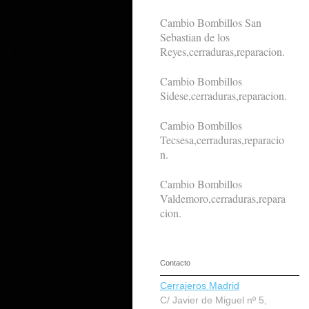
Cambio Bombillos San
Sebastian de los
Reyes,cerraduras,reparacion.
Cambio Bombillos
Sidese,cerraduras,reparacion.
Cambio Bombillos
Tecsesa,cerraduras,reparacio
n.
Cambio Bombillos
Valdemoro,cerraduras,repara
cion.
Contacto
Cerrajeros Madrid
C/ Javier de Miguel nº 5,