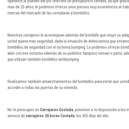
operarios le pueden dar por teléfono un presupuesto cerrado, ya que gracia
mas de 25 años, le podemos ofrecer unos precios muy económicos al traba
marcas del mercado de las cerraduras y bombillos.
Nuestros cerrajeros le aconsejaran además del bombillo que mejor se adap
usted quiera mas seguridad, dada la situación de delincuencia que estamo
bombillos de seguridad con el sistema bumping. Le podemos ofrecer bomb
abrir con ese sistema además de no poderlos tampoco extraer o partir, ad
que utilizan también bombillos antibumping.
Realizamos también amaestramientos del bombillos para evitar que usted 
acceder a todas las puertas de su vivienda.
No te preocupes en
Cerrajeros Coslada
, ponemos a tu disposición a los 
servicio de
cerrajeros 24 horas Coslada
, los 365 días del año.