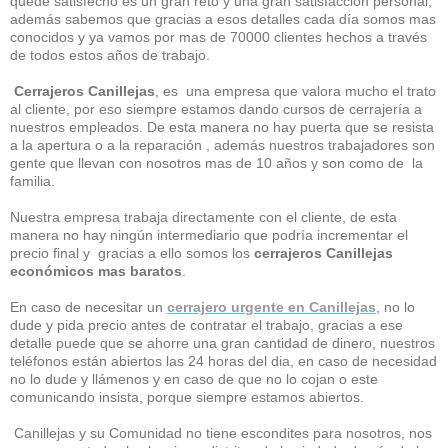
quede satisfecho es un gran reto y una gran satisfacción personal,
además sabemos que gracias a esos detalles cada día somos mas
conocidos y ya vamos por mas de 70000 clientes hechos a través
de todos estos años de trabajo.
Cerrajeros Canillejas
, es una empresa que valora mucho el trato
al cliente, por eso siempre estamos dando cursos de cerrajería a
nuestros empleados. De esta manera no hay puerta que se resista
a la apertura o a la reparación , además nuestros trabajadores son
gente que llevan con nosotros mas de 10 años y son como de la
familia.
Nuestra empresa trabaja directamente con el cliente, de esta
manera no hay ningún intermediario que podría incrementar el
precio final y gracias a ello somos los
cerrajeros Canillejas
económicos mas baratos
.
En caso de necesitar un
cerrajero urgente en Canillejas
, no lo
dude y pida precio antes de contratar el trabajo, gracias a ese
detalle puede que se ahorre una gran cantidad de dinero, nuestros
teléfonos están abiertos las 24 horas del dia, en caso de necesidad
no lo dude y llámenos y en caso de que no lo cojan o este
comunicando insista, porque siempre estamos abiertos.
Canillejas y su Comunidad no tiene escondites para nosotros, nos