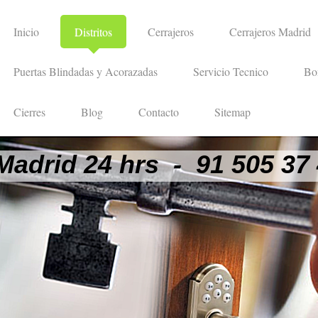
Inicio
Distritos
Cerrajeros
Cerrajeros Madrid
Puertas Blindadas y Acorazadas
Servicio Tecnico
Bo
Cierres
Blog
Contacto
Sitemap
Madrid 24 hrs - 91 505 37