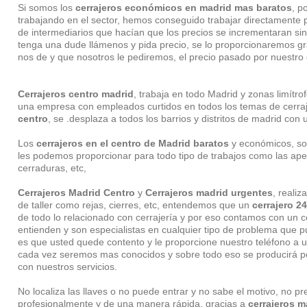
Si somos los
cerrajeros económicos en madrid mas baratos
, p
trabajando en el sector, hemos conseguido trabajar directamente p
de intermediarios que hacían que los precios se incrementaran s
tenga una dude llámenos y pida precio, se lo proporcionaremos gr
nos de y que nosotros le pediremos, el precio pasado por nuestro op
Cerrajeros centro madrid
, trabaja en todo Madrid y zonas limítro
una empresa con empleados curtidos en todos los temas de cerra
centro
, se .desplaza a todos los barrios y distritos de madrid con 
Los
cerrajeros en el centro de Madrid baratos
y económicos, so
les podemos proporcionar para todo tipo de trabajos como las ape
cerraduras, etc,
Cerrajeros Madrid Centro
y
Cerrajeros madrid urgentes
, realiz
de taller como rejas, cierres, etc, entendemos que un
cerrajero 2
de todo lo relacionado con cerrajería y por eso contamos con un 
entienden y son especialistas en cualquier tipo de problema que p
es que usted quede contento y le proporcione nuestro teléfono a 
cada vez seremos mas conocidos y sobre todo eso se producirá 
con nuestros servicios.
No localiza las llaves o no puede entrar y no sabe el motivo, no 
profesionalmente y de una manera rápida, gracias a
cerrajeros m