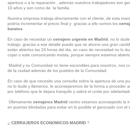
apertura o a la reparación , además nuestros trabajadores son ge
10 años y son como de la familia.
Nuestra empresa trabaja directamente con el cliente, de esta man
podría incrementar el precio final y gracias a ello somos los
cerra
baratos
.
En caso de necesitar un
cerrajero urgente en Madrid
, no lo dude
trabajo, gracias a ese detalle puede que se ahorre una gran canti
están abiertos las 24 horas del dia, en caso de necesidad no lo d
cojan o este comunicando insista, porque siempre estamos abiert
Madrid y su Comunidad no tiene escondites para nosotros, nos con
de la ciudad además de los pueblos de la Comunidad.
En caso de que necesite una consulta sobre la apertura de una pu
no lo dude y llámenos, le aconsejaremos de la forma a proceder
por teléfono que le dejara tranquilo y sabrá el coste por adelantado
Últimamente
cerrajeros Madrid
centro estamos aconsejando la in
en puertas blindadas para evitar en lo posible el ganzuado con el
¿
CERRAJEROS ECONOMICOS MADRID
?