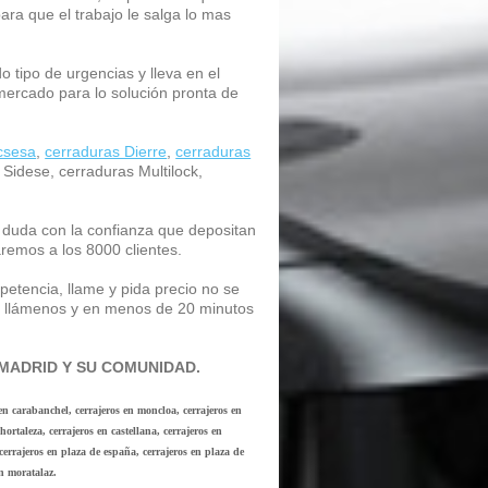
ra que el trabajo le salga lo mas
o tipo de urgencias y lleva en el
mercado para lo solución pronta de
csesa
,
cerraduras Dierre
,
cerraduras
 Sidese, cerraduras Multilock,
 duda con la confianza que depositan
aremos a los 8000 clientes.
petencia, llame y pida precio no se
, llámenos y en menos de 20 minutos
MADRID Y SU COMUNIDAD.
 en carabanchel, cerrajeros en moncloa, cerrajeros en
ortaleza, cerrajeros en castellana, cerrajeros en
, cerrajeros en plaza de españa, cerrajeros en plaza de
 en moratalaz.