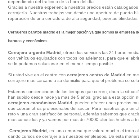
dependiendo del trafico o de la hora del día.
Gracias a nuestra experiencia nuestros precios están catalogad
cerrajería. Nuestros trabajos van desde una apertura de puerta bli
reparación de una cerradura de alta seguridad, puertas blindadas
Cerrajeros baratos madrid
es la mejor opción ya que somos la empresa 
baratos y económicos.
Cerrajero urgente Madrid
, ofrece los servicios las 24 horas medi
con vehículos equipados con todos los adelantos, para que el abr
se lo podamos solucionar en el menor tiempo posible.
Si usted vive en el centro con
cerrajeros centro de Madrid
en men
cerrajero mas cercano a su domicilio para que el problema se solu
Estamos concienciados de los tiempos que corren, dada la situac
han subido desde hace ya mas de 5 años, gracias a esta opción 
cerrajeros económicos Madrid
, pueden ofrecer unos precios mu
que cobran otros profesionales del sector. Para nosotros que un c
reto y una gran satisfacción personal, además sabemos que graci
mas conocidos y ya vamos por mas de 70000 clientes hechos a tra
Cerrajeros Madrid
, es una empresa que valora mucho el trato al
dando cursos de cerrajería a nuestros empleados. De esta manera 