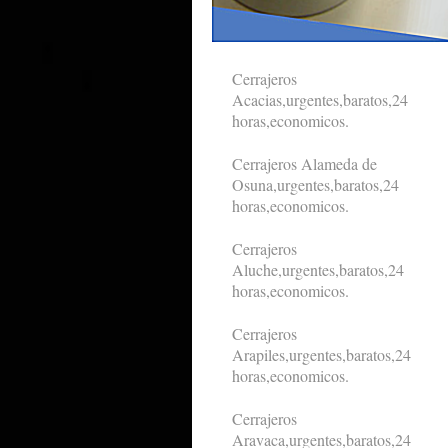
Cerrajeros
Acacias,urgentes,baratos,24
horas,economicos.
Cerrajeros Alameda de
Osuna,urgentes,baratos,24
horas,economicos.
Cerrajeros
Aluche,urgentes,baratos,24
horas,economicos.
Cerrajeros
Arapiles,urgentes,baratos,24
horas,economicos.
Cerrajeros
Aravaca,urgentes,baratos,24