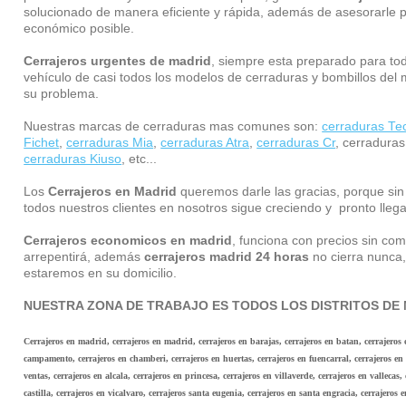
solucionado de manera eficiente y rápida, además de asesorarle pa
económico posible.
Cerrajeros urgentes de madrid
, siempre esta preparado para tod
vehículo de casi todos los modelos de cerraduras y bombillos del 
su problema.
Nuestras marcas de cerraduras mas comunes son:
cerraduras Te
Fichet
,
cerraduras Mia
,
cerraduras Atra
,
cerraduras Cr
, cerraduras
cerraduras Kiuso
, etc...
Los
Cerrajeros en Madrid
queremos darle las gracias, porque sin
todos nuestros clientes en nosotros sigue creciendo y pronto lleg
Cerrajeros economicos en madrid
, funciona con precios sin com
arrepentirá, además
cerrajeros madrid 24 horas
no cierra nunca
estaremos en su domicilio.
NUESTRA ZONA DE TRABAJO ES TODOS LOS DISTRITOS DE 
Cerrajeros en madrid, cerrajeros en madrid, cerrajeros en barajas, cerrajeros en batan, cerrajeros
campamento, cerrajeros en chamberi, cerrajeros en huertas, cerrajeros en fuencarral, cerrajeros en h
ventas, cerrajeros en alcala, cerrajeros en princesa, cerrajeros en villaverde, cerrajeros en vallecas
castilla, cerrajeros en vicalvaro, cerrajeros santa eugenia, cerrajeros en santa engracia, cerrajeros