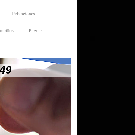
Poblaciones
mbillos
Puertas
 49