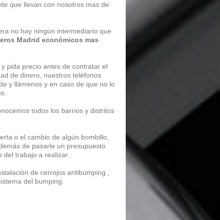
nte que llevan con nosotros mas de
era no hay ningún intermediario que
jeros Madrid económicos mas
 y pida precio antes de contratar el
dad de dinero, nuestros teléfonos
ude y llámenos y en caso de que no lo
os.
ocemos todos los barrios y distritos
erta o el cambio de algún bombillo,
 además de pasarle un presupuesto
 del trabajo a realizar.
stalación de cerrojos antibumping ,
 sistema del bumping.