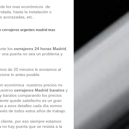
os de los mas económicos de
ndada, hasta la instalación o
 o acorazadas, etc..
de
cerrajeros urgentes madrid
mas
ante los
cerrajeros 24 horas Madrid
,
ir una puerta no sea un problema y
os de 20 minutos le enviamos al
cione lo antes posible.
ión económica nuestros precios no
nuestros
cerrajeros Madrid baratos
y
y baratos comparando los precios
liente quede satisfecho es un gran
as a esos detalles cada día somos
vés de todos estos años de trabajo.
 cliente, por eso siempre estamos
no hay puerta que se resista a la