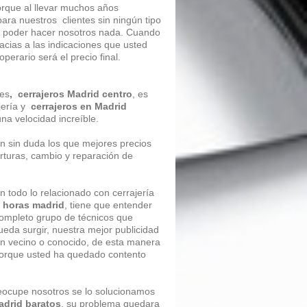
orque al llevar muchos años
ara nuestros clientes sin ningún tipo
in poder hacer nosotros nada. Cuando
acias a las indicaciones que usted
erario será el precio final.
fes
, cerrajeros Madrid centro
, es
jería y
cerrajeros en Madrid
una velocidad increíble.
n sin duda los que mejores precios
rturas, cambio y reparación de
an todo lo relacionado con cerrajería
4 horas madrid
, tiene que entender
completo grupo de técnicos que
ueda surgir, nuestra mejor publicidad
un vecino o conocido, de esta manera
porque usted ha quedado contento
preocupe nosotros se lo solucionamos
adrid
baratos
, su problema quedara