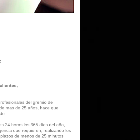
S
clientes,
profesionales del gremio de
go de mas de 25 años, hace que
do.
las 24 horas los 365 días del año,
gencia que requieren, realizando los
s plazos de menos de 25 minutos