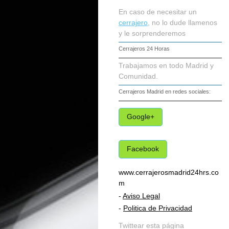
En caso de necesitar un
cerrajero
, no lo dude llamenos
y le sorprenderemos
Cerrajeros 24 Horas
Trabajamos en todo Madrid y
Comunidad.
Cerrajeros Madrid
en redes sociales:
Google+
Facebook
www.cerrajerosmadrid24hrs.co
m
-
Aviso Legal
-
Politica de Privacidad
Twittear esta página