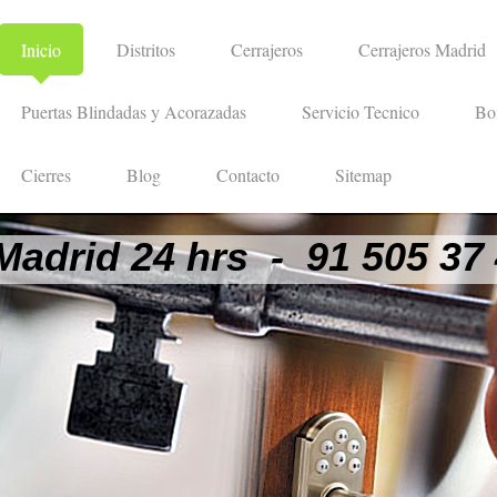
Inicio
Distritos
Cerrajeros
Cerrajeros Madrid
Puertas Blindadas y Acorazadas
Servicio Tecnico
Bo
Cierres
Blog
Contacto
Sitemap
Madrid 24 hrs - 91 505 37