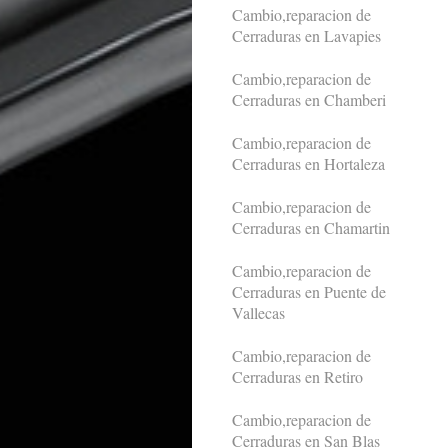
Cambio,reparacion de
Cerraduras en Lavapies
Cambio,reparacion de
Cerraduras en Chamberi
Cambio,reparacion de
Cerraduras en Hortaleza
Cambio,reparacion de
Cerraduras en Chamartin
Cambio,reparacion de
Cerraduras en Puente de
Vallecas
Cambio,reparacion de
Cerraduras en Retiro
Cambio,reparacion de
Cerraduras en San Blas