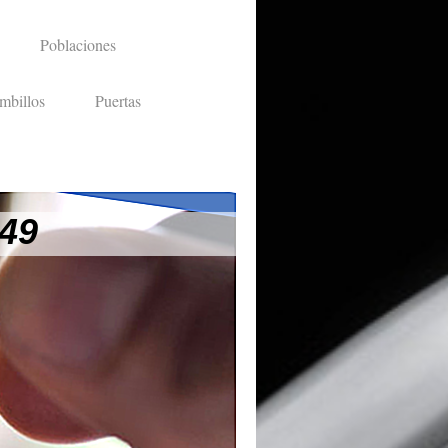
Poblaciones
mbillos
Puertas
 49