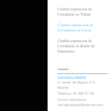
Cambio,reparacion de
Cerraduras en Tetuan
Cambio,reparacion de
Cerraduras en Usera
Cambio,reparacion de
Cerraduras en Barrio de
Salamanca
Contacto
Cerrajeros Madrid
C/ Javier de Miguel nº 5,
Madrid
Teléfono: 91 505 37 49
Correo electrónico:
cerrajerialuyce@hotmail.com