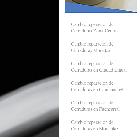
Cambio,reparacion de
Cerraduras Zona Centro
Cambio,reparacion de
Cerraduras Moncloa
Cambio,reparacion de
Cerraduras en Ciudad Lineal
Cambio,reparacion de
Cerraduras en Carabanchel
Cambio,reparacion de
Cerraduras en Fuencarral
Cambio,reparacion de
Cerraduras en Moratalaz