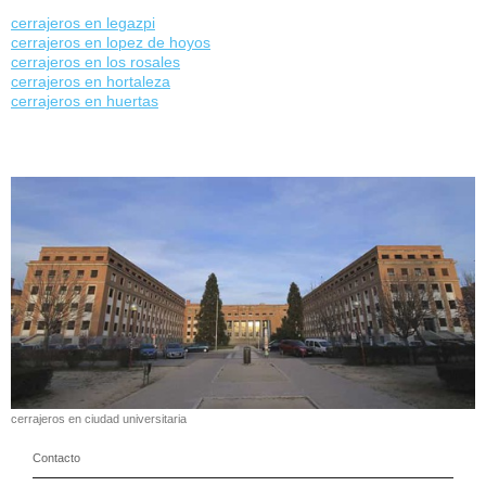
cerrajeros en legazpi
cerrajeros en lopez de hoyos
cerrajeros en los rosales
cerrajeros en hortaleza
cerrajeros en huertas
cerrajeros en ciudad universitaria
Contacto