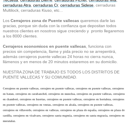
Tecsesa
,
cerraduras Dierre
,
cerraduras Fichet
,
cerraduras Mia
,
cerraduras Atra
,
cerraduras Cr
,
cerraduras Sidese
, cerraduras
Multilock, cerraduras Kiuso, etc...
Los
Cerrajeros zona de Puente vallecas
queremos darle las
gracias, porque sin duda con la confianza que depositan todos
nuestros clientes en nosotros sigue creciendo y pronto llegaremos
a los 8000 clientes.
Cerrajeros economicos en puente vallecas
, funciona con
precios sin competencia, llame y pida precio no se arrepentirá,
además cerrajeros puente vallecas 24 horas no cierra nunca,
llámenos y en menos de 20 minutos estaremos en su domicilio.
NUESTRA ZONA DE TRABAJO ES TODOS LOS DISTRITOS DE
PUENTE VALLECAS Y SU COMUNIDAD.
Cerrajeros en puente vallecas, cerrajero en puente vallecas, cerrajeros en puente vallecas, cerrajeros
en batan, cerrajeros en carabanchel, cerrajeros en moncloa, cerrajeros en puente vallecas, cerrajeros
en chamberi, cerrajeros en huertas, cerrajeros en puente vallecas, cerrajeros en hortaleza, cerrajeros
en puente vallecas, cerrajeros en ventas, cerrajeros en alcala, cerrajeros en puente vallecas,
cerrajeros en villaverde, cerrajeros en vallecas, cerrajeros en plaza de españa, cerrajeros en plaza de
castilla, cerrajeros en vicalvaro, cerrajeros santa eugenia, cerrajeros en santa engracia, cerrajeros en
moratalaz.