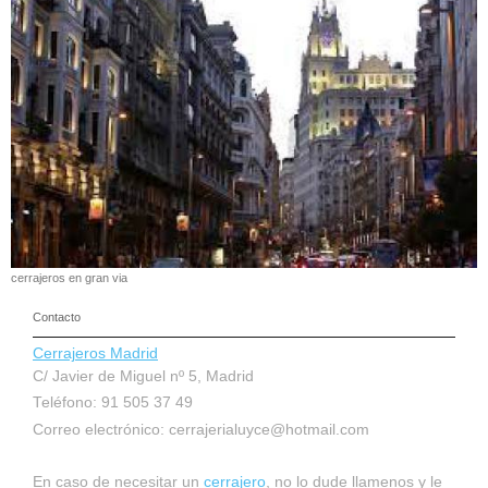
cerrajeros en gran via
Contacto
Cerrajeros Madrid
C/ Javier de Miguel nº 5, Madrid
Teléfono: 91 505 37 49
Correo electrónico:
cerrajerialuyce@hotmail.com
En caso de necesitar un
cerrajero
, no lo dude llamenos y le