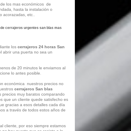
os de los mas económicos de
ndada, hasta la instalación o
 o acorazadas, etc..
 de
cerrajeros urgentes san blas
mas
diante los
cerrajeros 24 horas San
l abrir una puerta no sea un
enos de 20 minutos le enviamos al
cione lo antes posible.
ión económica nuestros precios no
nuestros
cerrajeros San blas
os precios muy baratos comparando
os que un cliente quede satisfecho es
e gracias a esos detalles cada día
s a través de todos estos años de
al cliente, por eso siempre estamos