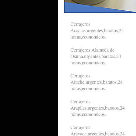
Cerrajeros
Acacias,urgentes,baratos,24
horas,economicos.
Cerrajeros Alameda de
Osuna,urgentes,baratos,24
horas,economicos.
Cerrajeros
Aluche,urgentes,baratos,24
horas,economicos.
Cerrajeros
Arapiles,urgentes,baratos,24
horas,economicos.
Cerrajeros
Aravaca,urgentes,baratos,24