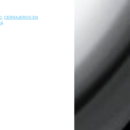
O
,
CERRAJEROS EN
RA