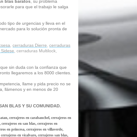
an blas
baratos
, su problema
orarle para que el trabajo le salga
do tipo de urgencias y lleva en el
mercado para lo solución pronta de
csesa
,
cerraduras Dierre
,
cerraduras
 Sidese
, cerraduras Multilock,
rque sin duda con la confianza que
ronto llegaremos a los 8000 clientes.
ompetencia, llame y pida precio no se
a, llámenos y en menos de 20
SAN BLAS Y SU COMUNIDAD.
batan, cerrajeros en carabanchel, cerrajeros en
cerrajeros en san blas, cerrajeros en
eros en princesa, cerrajeros en villaverde,
, cerrajeros en vicalvaro, cerrajeros san blas,