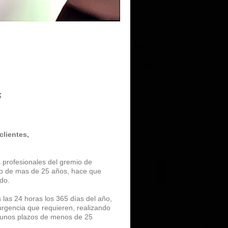
S
clientes,
s profesionales del gremio de
argo de mas de 25 años, hace que
do.
s las 24 horas los 365 días del año,
urgencia que requieren, realizando
n unos plazos de menos de 25