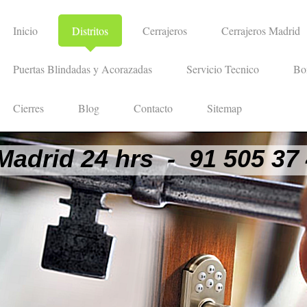
Inicio
Distritos
Cerrajeros
Cerrajeros Madrid
Puertas Blindadas y Acorazadas
Servicio Tecnico
Bo
Cierres
Blog
Contacto
Sitemap
Madrid 24 hrs - 91 505 37