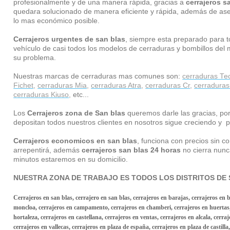
profesionalmente y de una manera rápida, gracias a
cerrajeros s
quedara solucionado de manera eficiente y rápida, además de ases
lo mas económico posible.
Cerrajeros urgentes de san blas
, siempre esta preparado para to
vehículo de casi todos los modelos de cerraduras y bombillos del 
su problema.
Nuestras marcas de cerraduras mas comunes son:
cerraduras Te
Fichet
,
cerraduras Mia
,
cerraduras Atra
,
cerraduras Cr
,
cerraduras
cerraduras Kiuso
,
etc...
Los
Cerrajeros zona de San blas
queremos darle las gracias, po
depositan todos nuestros clientes en nosotros sigue creciendo y p
Cerrajeros economicos en san blas
, funciona con precios sin c
arrepentirá, además
cerrajeros san blas 24 horas
no cierra nunc
minutos estaremos en su domicilio.
NUESTRA ZONA DE TRABAJO ES TODOS LOS DISTRITOS DE 
Cerrajeros en san blas, cerrajero en san blas, cerrajeros en barajas, cerrajeros en 
moncloa, cerrajeros en campamento, cerrajeros en chamberi, cerrajeros en huertas, 
hortaleza, cerrajeros en castellana, cerrajeros en ventas, cerrajeros en alcala, cerraj
cerrajeros en vallecas, cerrajeros en plaza de españa, cerrajeros en plaza de castilla