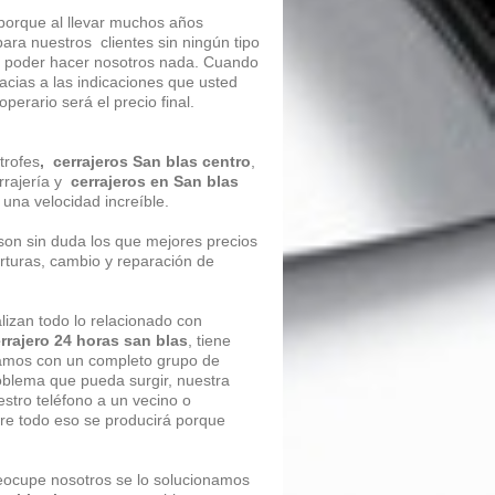
 porque al llevar muchos años
ara nuestros clientes sin ningún tipo
in poder hacer nosotros nada. Cuando
acias a las indicaciones que usted
erario será el precio final.
trofes
, cerrajeros San blas centro
,
rrajería y
cerrajeros en San blas
n una velocidad increíble.
on sin duda los que mejores precios
rturas, cambio y reparación de
alizan todo lo relacionado con
rrajero 24 horas san blas
, tiene
ntamos con un completo grupo de
roblema que pueda surgir, nuestra
stro teléfono a un vecino o
re todo eso se producirá porque
preocupe nosotros se lo solucionamos