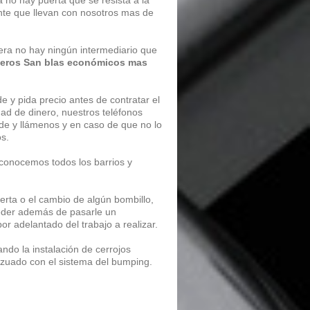
no hay puerta que se resista a la
nte que llevan con nosotros mas de
era no hay ningún intermediario que
jeros San blas económicos mas
e y pida precio antes de contratar el
dad de dinero, nuestros teléfonos
ude y llámenos y en caso de que no lo
os.
conocemos todos los barrios y
erta o el cambio de algún bombillo,
ceder además de pasarle un
or adelantado del trabajo a realizar.
do la instalación de cerrojos
anzuado con el sistema del bumping.