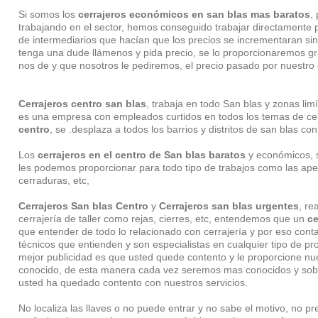
Si somos los
cerrajeros económicos en san blas mas baratos
,
trabajando en el sector, hemos conseguido trabajar directamente p
de intermediarios que hacían que los precios se incrementaran s
tenga una dude llámenos y pida precio, se lo proporcionaremos gr
nos de y que nosotros le pediremos, el precio pasado por nuestro op
Cerrajeros centro san blas
, trabaja en todo San blas y zonas limí
es una empresa con empleados curtidos en todos los temas de ce
centro
, se .desplaza a todos los barrios y distritos de san blas co
Los
cerrajeros en el centro de San blas baratos
y económicos, s
les podemos proporcionar para todo tipo de trabajos como las ape
cerraduras, etc,
Cerrajeros San blas Centro
y
Cerrajeros san blas urgentes
, re
cerrajería de taller como rejas, cierres, etc, entendemos que un
ce
que entender de todo lo relacionado con cerrajería y por eso co
técnicos que entienden y son especialistas en cualquier tipo de p
mejor publicidad es que usted quede contento y le proporcione nue
conocido, de esta manera cada vez seremos mas conocidos y sob
usted ha quedado contento con nuestros servicios.
No localiza las llaves o no puede entrar y no sabe el motivo, no 