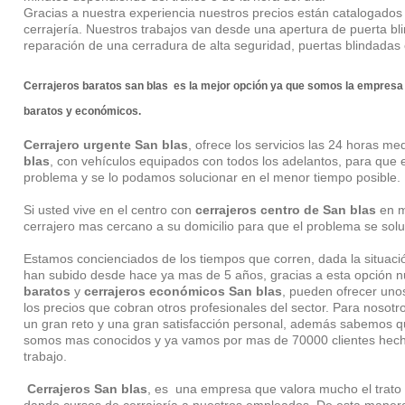
Gracias a nuestra experiencia nuestros precios están catalogad
cerrajería. Nuestros trabajos van desde una apertura de puerta bli
reparación de una cerradura de alta seguridad, puertas blindadas
Cerrajeros baratos san blas
es la mejor opción ya que somos la empresa
baratos y económicos.
Cerrajero urgente San blas
, ofrece los servicios las 24 horas me
blas
, con vehículos equipados con todos los adelantos, para que e
problema y se lo podamos solucionar en el menor tiempo posible.
Si usted vive en el centro con
cerrajeros centro de San blas
en m
cerrajero mas cercano a su domicilio para que el problema se solu
Estamos concienciados de los tiempos que corren, dada la situac
han subido desde hace ya mas de 5 años, gracias a esta opción 
baratos
y
cerrajeros económicos San blas
, pueden ofrecer un
los precios que cobran otros profesionales del sector. Para nosotr
un gran reto y una gran satisfacción personal, además sabemos qu
somos mas conocidos y ya vamos por mas de 70000 clientes hecho
trabajo.
Cerrajeros San blas
, es una empresa que valora mucho el trato 