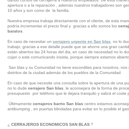
dando cursos de cerrajería a nuestros empleados. De esta manera 
apertura o a la reparación , además nuestros trabajadores son ge
10 años y son como de la familia.
Nuestra empresa trabaja directamente con el cliente, de esta man
podría incrementar el precio final y gracias a ello somos los
cerra
baratos
.
En caso de necesitar un
cerrajero urgente en San blas
,
no lo dud
trabajo, gracias a ese detalle puede que se ahorre una gran canti
están abiertos las 24 horas del dia, en caso de necesidad no lo d
cojan o este comunicando insista, porque siempre estamos abiert
San blas y su Comunidad no tiene escondites para nosotros, nos 
distritos de la ciudad además de los pueblos de la Comunidad.
En caso de que necesite una consulta sobre la apertura de una pu
no lo dude
cerrajero San blas
, le aconsejara de la forma de pro
presupuesto por teléfono que le dejara tranquilo y sabrá el coste p
Últimamente
cerrajeros barrio San blas
centro estamos aconsejan
antibumping , en puertas blindadas para evitar en lo posible el g
¿
CERRAJEROS ECONOMICOS SAN BLAS
?