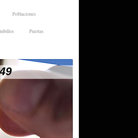
Poblaciones
mbillos
Puertas
 49