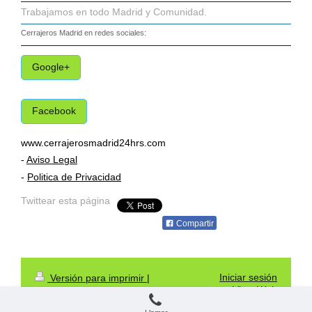
Trabajamos en todo Madrid y Comunidad.
Cerrajeros Madrid
en redes sociales:
Google+
Facebook
www.cerrajerosmadrid24hrs.com
-
Aviso Legal
-
Politica de Privacidad
Twittear esta página
Compartir
Iniciar sesión
Versión para imprimir
|
Vista Web
Mapa del sitio
Cerrajeros Madrid 24 Hrs