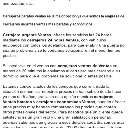
acorazadas, etc..
Cerrajeros baratos ventas
es la mejor opción ya que somos la empresa de
cerrajeros urgentes ventas
mas baratos y económicos.
Cerrajero urgente Ventas
, ofrece los servicios las 24 horas
mediante los
cerrajeros 24 horas Ventas
, con vehículos
equipados con todos los adelantos, para que el abrir una puerta no
sea un problema y se lo podamos solucionar en el menor tiempo
posible.
Si usted vive en el ventas con
cerrajeros ventas de Ventas
en
menos de 20 minutos le enviamos al cerrajero mas cercano a su
domicilio para que el problema se solucione lo antes posible.
Estamos concienciados de los tiempos que corren, dada la
situación económica nuestros precios no han subido desde hace
ya mas de 5 años, gracias a esta opción nuestros
cerrajeros
Ventas baratos
y
cerrajeros económicos Ventas
, pueden ofrecer
unos precios muy baratos comparando los precios que cobran
otros profesionales del sector. Para nosotros que un cliente quede
satisfecho es un gran reto y una gran satisfacción personal,
además sabemos que gracias a esos detalles cada día somos mas
conocidos y ya vamos por mas de 70000 clientes hechos a través