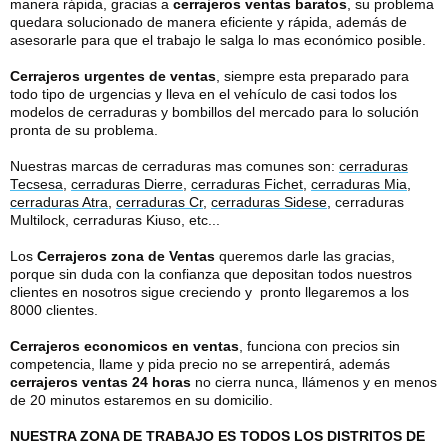
manera rápida, gracias a
cerrajeros ventas
baratos
, su problema
quedara solucionado de manera eficiente y rápida, además de
asesorarle para que el trabajo le salga lo mas económico posible.
Cerrajeros urgentes de ventas
, siempre esta preparado para
todo tipo de urgencias y lleva en el vehículo de casi todos los
modelos de cerraduras y bombillos del mercado para lo solución
pronta de su problema.
Nuestras marcas de cerraduras mas comunes son:
cerraduras
Tecsesa
,
cerraduras Dierre
,
cerraduras Fichet
,
cerraduras Mia
,
cerraduras Atra
,
cerraduras Cr
,
cerraduras Sidese
, cerraduras
Multilock, cerraduras Kiuso, etc...
Los
Cerrajeros zona de Ventas
queremos darle las gracias,
porque sin duda con la confianza que depositan todos nuestros
clientes en nosotros sigue creciendo y pronto llegaremos a los
8000 clientes.
Cerrajeros economicos en ventas
, funciona con precios sin
competencia, llame y pida precio no se arrepentirá, además
cerrajeros ventas 24 horas
no cierra nunca, llámenos y en menos
de 20 minutos estaremos en su domicilio.
NUESTRA ZONA DE TRABAJO ES TODOS LOS DISTRITOS DE