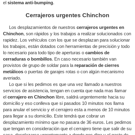
el
sistema anti-bumping
.
Cerrajeros urgentes Chinchon
Los desplazamientos de nuestros
cerrajeros urgentes en
Chinchon
, son rápidos y los trabajos a realizar solucionados con
rapidez. Los vehículos con los que se desplazan para solucionar
los trabajos, están dotados con herramientas de precisión y todo
lo necesario para todo tipo de aperturas o
cambios de
cerraduras o bombillos
. En caso necesario también van
provistos de grupo de soldar para la
reparación de cierres
metálicos
o puertas de garajes rotas o con algún mecanismo
averiado.
Lo que si les pedimos es que una vez llamado a nuestros
servicios de asistencia, tengan en cuenta que nada mas llamar
el
cerrajero en Chinchon
libre, saldrá urgentemente hacia su
domicilio y eso conlleva que si pasados 10 minutos nos llama
para anular el servicio y el cerrajero esta a menos de 10 minutos
para llegar a su domicilio. Este tendrá que cobrar un
desplazamiento mínimo que no pasara de 36 euros. Les pedimos
que tengan en consideración que el cerrajero tiene que salir de su
casa, desplazarse urgentemente a donde nos diga y el gasto de