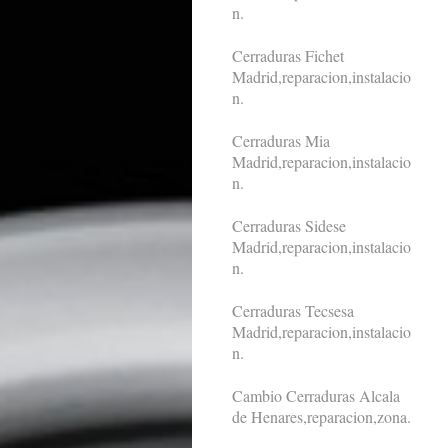
n.
Cerraduras Fichet
Madrid,reparacion,instalacio
n.
Cerraduras Mia
Madrid,reparacion,instalacio
n.
Cerraduras Sidese
Madrid,reparacion,instalacio
n.
Cerraduras Tecsesa
Madrid,reparacion,instalacio
n.
Cambio Cerraduras Alcala
de Henares,reparacion,zona.