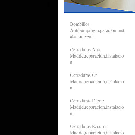
Bombillos
Antibumping,reparacion,inst
alacion,venta.
Cerraduras Atra
Madrid,reparacion,instalacio
n.
Cerraduras Cr
Madrid,reparacion,instalacio
n.
Cerraduras Dierre
Madrid,reparacion,instalacio
n.
Cerraduras Ezcurra
Madrid,reparacion,instalacio