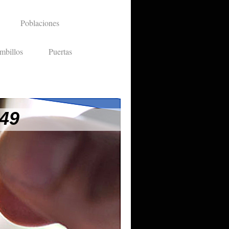
Poblaciones
mbillos
Puertas
 49