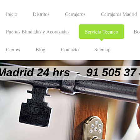
Inicio
Distritos
Cerrajeros
Cerrajeros Madrid
Puertas Blindadas y Acorazadas
Servicio Tecnico
Bo
Cierres
Blog
Contacto
Sitemap
Madrid 24 hrs - 91 505 37