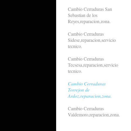
Cambio Cerraduras San
Sebastian de los
Reyes,reparacion,zona.
Cambio Cerraduras
Sidese,reparacion,servicio
tecnico.
Cambio Cerraduras
Tecsesa,reparacion,servicio
tecnico.
Cambio Cerraduras
Torrejon de
Ardoz,reparacion,zona.
Cambio Cerraduras
Valdemoro,reparacion,zona.