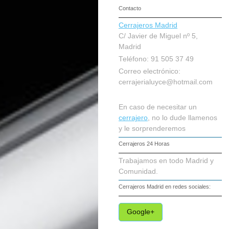
Contacto
Cerrajeros Madrid
C/ Javier de Miguel nº 5,
Madrid
Teléfono: 91 505 37 49
Correo electrónico:
cerrajerialuyce@hotmail.com
En caso de necesitar un
cerrajero
, no lo dude llamenos
y le sorprenderemos
Cerrajeros 24 Horas
Trabajamos en todo Madrid y
Comunidad.
Cerrajeros Madrid
en redes sociales:
Google+