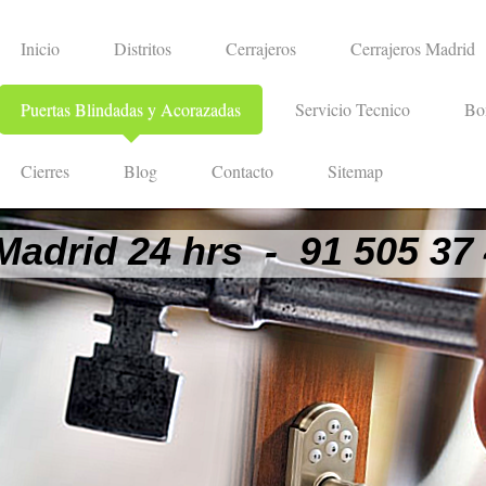
Inicio
Distritos
Cerrajeros
Cerrajeros Madrid
Puertas Blindadas y Acorazadas
Servicio Tecnico
Bo
Cierres
Blog
Contacto
Sitemap
Madrid 24 hrs - 91 505 37