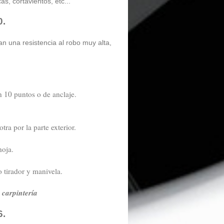
as, cortavientos, etc...
0.
n una resistencia al robo muy alta,
 10 puntos o de anclaje.
ra por la parte exterior.
hoja.
o tirador y manivela.
y carpintería
6.