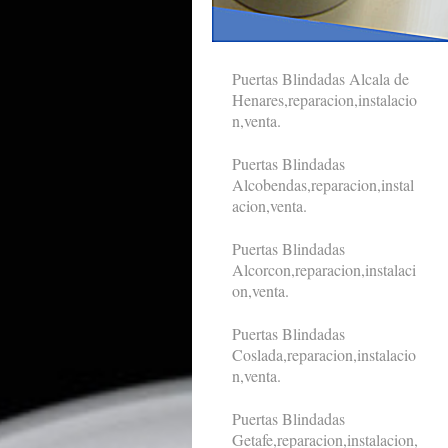
Puertas Blindadas Alcala de
Henares,reparacion,instalacio
n,venta.
Puertas Blindadas
Alcobendas,reparacion,instal
acion,venta.
Puertas Blindadas
Alcorcon,reparacion,instalaci
on,venta.
Puertas Blindadas
Coslada,reparacion,instalacio
n,venta.
Puertas Blindadas
Getafe,reparacion,instalacion,