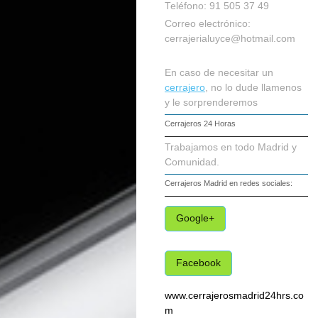
Teléfono: 91 505 37 49
Correo electrónico:
cerrajerialuyce@hotmail.com
En caso de necesitar un
cerrajero
, no lo dude llamenos
y le sorprenderemos
Cerrajeros 24 Horas
Trabajamos en todo Madrid y
Comunidad.
Cerrajeros Madrid
en redes sociales:
Google+
Facebook
www.cerrajerosmadrid24hrs.co
m