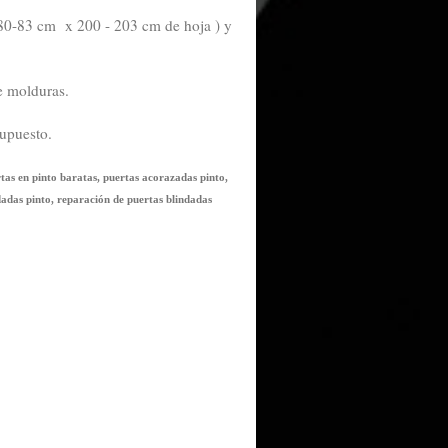
 80-83 cm x 200 - 203 cm de hoja ) y
de molduras.
supuesto.
rtas en pinto baratas, puertas acorazadas pinto,
dadas pinto, reparación de puertas blindadas