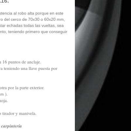
.16.
stencia al robo alta porque en este
etro del cerco de 70x30 o 60x20 mm,
tar echadas todas las vueltas, sea
nto, teniendo primero que conseguir
 16 puntos de anclaje.
ra teniendo una llave puesta por
ra por la parte exterior.
).
mm
hoja.
o tirador y manivela.
y carpintería