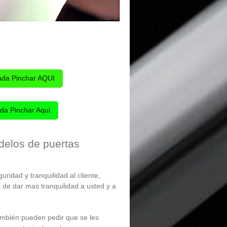
ada Pinchar AQUI
da Pinchar Aqui
odelos de puertas
uridad y tranquilidad al cliente,
 de dar mas tranquilidad a usted y a
ambién pueden pedir que se les