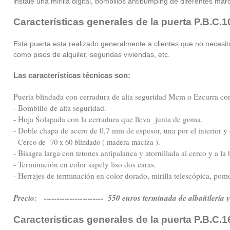
instale una mirilla digital, bombillos antibumping de diferentes marc
Características generales de la puerta P.B.C.1
Esta puerta esta realizado generalmente a clientes que no necesita
como pisos de alquiler, segundas viviendas, etc.
Las características técnicas son:
Puerta blindada con cerradura de alta seguridad Mcm o Ezcurra con
- Bombillo de alta seguridad.
- Hoja Solapada con la cerradura que lleva junta de goma.
- Doble chapa de acero de 0,7 mm de espesor, una por el interior y ot
- Cerco de 70 x 60 blindado ( madera maciza ).
- Bisagra larga con tetones antipalanca y atornillada al cerco y a la 
- Terminación en color sapely liso dos caras.
- Herrajes de terminación en color dorado, mirilla telescópica, pom
Precio: ----------------------- 550 euros terminada de albañilería 
Características generales de la puerta P.B.C.1