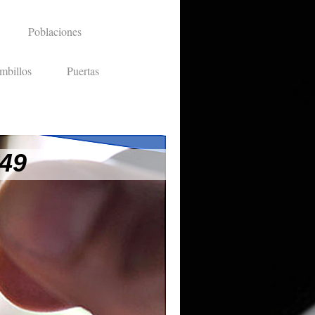
Poblaciones
mbillos
Puertas
 49