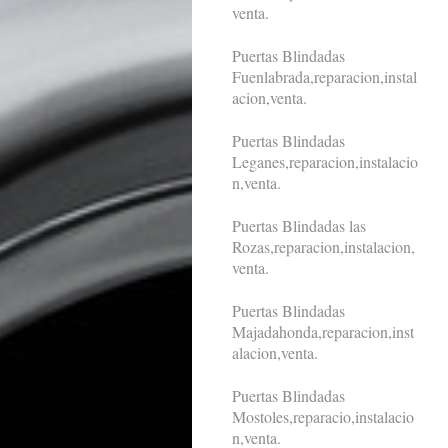
venta.
Puertas Blindadas
Fuenlabrada,reparacion,instal
acion,venta.
Puertas Blindadas
Leganes,reparacion,instalacio
n,venta.
Puertas Blindadas las
Rozas,reparacion,instalacion,
venta.
Puertas Blindadas
Majadahonda,reparacion,inst
alacion,venta.
Puertas Blindadas
Mostoles,reparacio,instalacio
n,venta.