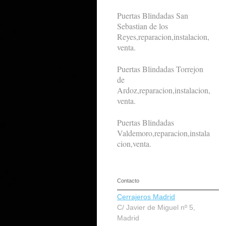
Puertas Blindadas San
Sebastian de los
Reyes,reparacion,instalacion,
venta.
Puertas Blindadas Torrejon
de
Ardoz,reparacion,instalacion,
venta.
Puertas Blindadas
Valdemoro,reparacion,instala
cion,venta.
Contacto
Cerrajeros Madrid
C/ Javier de Miguel nº 5,
Madrid