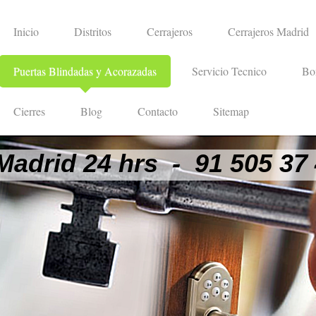
Inicio
Distritos
Cerrajeros
Cerrajeros Madrid
Puertas Blindadas y Acorazadas
Servicio Tecnico
Bo
Cierres
Blog
Contacto
Sitemap
Madrid 24 hrs - 91 505 37