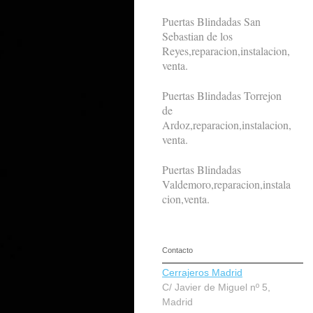
Puertas Blindadas San
Sebastian de los
Reyes,reparacion,instalacion,
venta.
Puertas Blindadas Torrejon
de
Ardoz,reparacion,instalacion,
venta.
Puertas Blindadas
Valdemoro,reparacion,instala
cion,venta.
Contacto
Cerrajeros Madrid
C/ Javier de Miguel nº 5,
Madrid