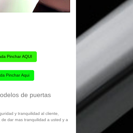
ada Pinchar AQUI
da Pinchar Aqui
modelos de puertas
uridad y tranquilidad al cliente,
 de dar mas tranquilidad a usted y a