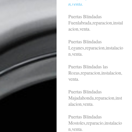
n,venta.
Puertas Blindadas
Fuenlabrada,reparacion,instal
acion,venta.
Puertas Blindadas
Leganes,reparacion,instalacio
n,venta.
Puertas Blindadas las
Rozas,reparacion,instalacion,
venta.
Puertas Blindadas
Majadahonda,reparacion,inst
alacion,venta.
Puertas Blindadas
Mostoles,reparacio,instalacio
n,venta.