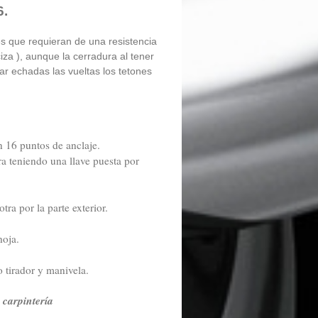
6.
tes que requieran de una resistencia
za ), aunque la cerradura al tener
ar echadas las vueltas los tetones
 16 puntos de anclaje.
ra teniendo una llave puesta por
ra por la parte exterior.
hoja.
o tirador y manivela.
y carpintería