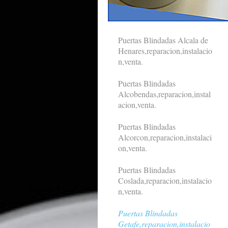
Puertas Blindadas Alcala de
Henares,reparacion,instalacio
n,venta.
Puertas Blindadas
Alcobendas,reparacion,instal
acion,venta.
Puertas Blindadas
Alcorcon,reparacion,instalaci
on,venta.
Puertas Blindadas
Coslada,reparacion,instalacio
n,venta.
Puertas Blindadas
Getafe,reparacion,instalacio