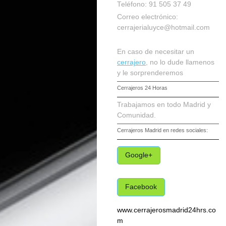
Teléfono: 91 505 37 49
Correo electrónico:
cerrajerialuyce@hotmail.com
En caso de necesitar un
cerrajero
, no lo dude llamenos
y le sorprenderemos
Cerrajeros 24 Horas
Trabajamos en todo Madrid y
Comunidad.
Cerrajeros Madrid
en redes sociales:
Google+
Facebook
www.cerrajerosmadrid24hrs.co
m