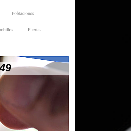
Poblaciones
mbillos
Puertas
 49