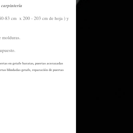
y carpintería
 80-83 cm x 200 - 203 cm de hoja ) y
de molduras.
supuesto.
uertas en getafe baratas, puertas acorazadas
ertas blindadas getafe, reparación de puertas