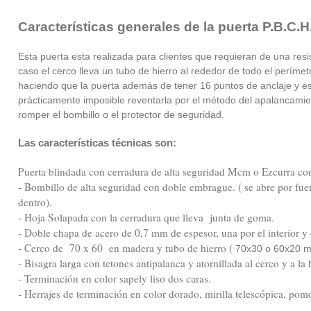
Características generales de la puerta P.B.C.H
Esta puerta esta realizada para clientes que requieran de una resi
caso el cerco lleva un tubo de hierro al rededor de todo el perím
haciendo que la puerta además de tener 16 puntos de anclaje y es
prácticamente imposible reventarla por el método del apalancamie
romper el bombillo o el protector de seguridad.
Las características técnicas son:
Puerta blindada con cerradura de alta seguridad Mcm o Ezcurra con
- Bombillo de alta seguridad con doble embrague. ( se abre por fue
dentro).
- Hoja Solapada con la cerradura que lleva junta de goma.
- Doble chapa de acero de 0,7 mm de espesor, una por el interior y ot
- Cerco de 70 x 60 en madera y tubo de hierro (
70x30 o 60x20 
- Bisagra larga con tetones antipalanca y atornillada al cerco y a la 
- Terminación en color sapely liso dos caras.
- Herrajes de terminación en color dorado, mirilla telescópica, pom