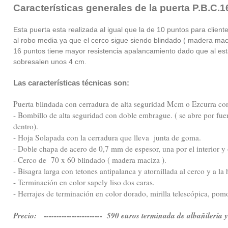
Características generales de la puerta P.B.C.1
Esta puerta esta realizada al igual que la de 10 puntos para clien
al robo media ya que el cerco sigue siendo blindado ( madera maci
16 puntos tiene mayor resistencia apalancamiento dado que al est
sobresalen unos 4 cm.
Las características técnicas son:
Puerta blindada con cerradura de alta seguridad Mcm o Ezcurra con
- Bombillo de alta seguridad con doble embrague. ( se abre por fue
dentro).
- Hoja Solapada con la cerradura que lleva junta de goma.
- Doble chapa de acero de 0,7 mm de espesor, una por el interior y ot
- Cerco de 70 x 60 blindado ( madera maciza ).
- Bisagra larga con tetones antipalanca y atornillada al cerco y a la 
- Terminación en color sapely liso dos caras.
- Herrajes de terminación en color dorado, mirilla telescópica, pom
Precio: ----------------------- 590 euros terminada de albañilería 