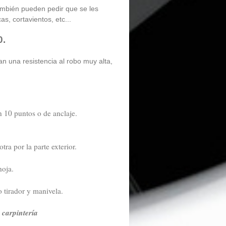
ambién pueden pedir que se les
as, cortavientos, etc...
0.
n una resistencia al robo muy alta,
 10 puntos o de anclaje.
ra por la parte exterior.
hoja.
o tirador y manivela.
y carpintería