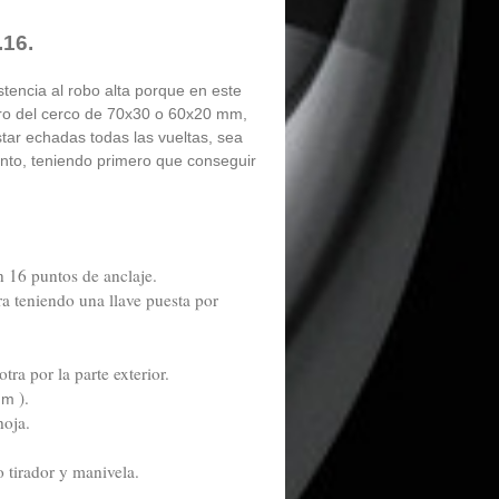
.16.
stencia al robo alta porque en este
etro del cerco de 70x30 o 60x20 mm,
tar echadas todas las vueltas, sea
nto, teniendo primero que conseguir
 16 puntos de anclaje.
ra teniendo una llave puesta por
ra por la parte exterior.
).
mm
hoja.
o tirador y manivela.