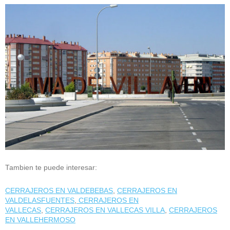
Tambien te puede interesar:
CERRAJEROS EN VALDEBEBAS
,
CERRAJEROS EN
VALDELASFUENTES
,
CERRAJEROS EN
VALLECAS
,
CERRAJEROS EN VALLECAS VILLA
,
CERRAJEROS
EN VALLEHERMOSO