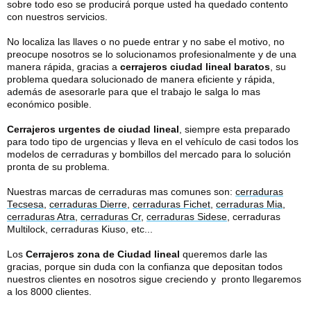
sobre todo eso se producirá porque usted ha quedado contento
con nuestros servicios.
No localiza las llaves o no puede entrar y no sabe el motivo, no
preocupe nosotros se lo solucionamos profesionalmente y de una
manera rápida, gracias a
cerrajeros ciudad lineal
baratos
, su
problema quedara solucionado de manera eficiente y rápida,
además de asesorarle para que el trabajo le salga lo mas
económico posible.
Cerrajeros urgentes de ciudad lineal
, siempre esta preparado
para todo tipo de urgencias y lleva en el vehículo de casi todos los
modelos de cerraduras y bombillos del mercado para lo solución
pronta de su problema.
Nuestras marcas de cerraduras mas comunes son:
cerraduras
Tecsesa
,
cerraduras Dierre
,
cerraduras Fichet
,
cerraduras Mia
,
cerraduras Atra
,
cerraduras Cr
,
cerraduras Sidese
, cerraduras
Multilock, cerraduras Kiuso, etc...
Los
Cerrajeros zona de Ciudad lineal
queremos darle las
gracias, porque sin duda con la confianza que depositan todos
nuestros clientes en nosotros sigue creciendo y pronto llegaremos
a los 8000 clientes.