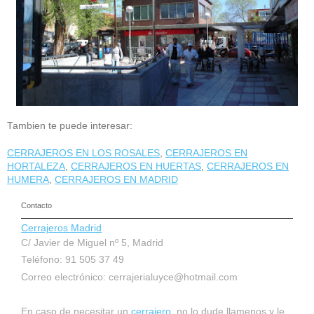
Tambien te puede interesar:
CERRAJEROS EN LOS ROSALES
,
CERRAJEROS EN
HORTALEZA
,
CERRAJEROS EN HUERTAS
,
CERRAJEROS EN
HUMERA
,
CERRAJEROS EN MADRID
Contacto
Cerrajeros Madrid
C/ Javier de Miguel nº 5, Madrid
Teléfono: 91 505 37 49
Correo electrónico:
cerrajerialuyce@hotmail.com
En caso de necesitar un
cerrajero
, no lo dude llamenos y le