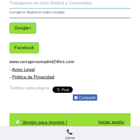
Trabajamos en todo Madrid y Comunidad.
Cerrajeros Madrid
en redes sociales:
Google+
Facebook
www.cerrajerosmadrid24hrs.com
-
Aviso Legal
-
Politica de Privacidad
Twittear esta página
Compartir
Iniciar sesión
Versión para imprimir
|
Vista Web
Mapa del sitio
Cerrajeros Madrid 24 Hrs
Llamar