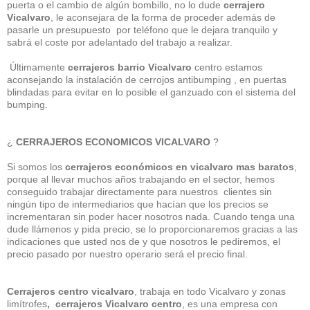
puerta o el cambio de algún bombillo, no lo dude
cerrajero
Vicalvaro
, le aconsejara de la forma de proceder además de
pasarle un presupuesto por teléfono que le dejara tranquilo y
sabrá el coste por adelantado del trabajo a realizar.
Últimamente
cerrajeros barrio Vicalvaro
centro estamos
aconsejando la instalación de cerrojos antibumping , en puertas
blindadas para evitar en lo posible el ganzuado con el sistema del
bumping.
¿
CERRAJEROS ECONOMICOS VICALVARO
?
Si somos los
cerrajeros económicos en vicalvaro mas baratos
,
porque al llevar muchos años trabajando en el sector, hemos
conseguido trabajar directamente para nuestros clientes sin
ningún tipo de intermediarios que hacían que los precios se
incrementaran sin poder hacer nosotros nada. Cuando tenga una
dude llámenos y pida precio, se lo proporcionaremos gracias a las
indicaciones que usted nos de y que nosotros le pediremos, el
precio pasado por nuestro operario será el precio final.
Cerrajeros centro vicalvaro
, trabaja en todo Vicalvaro y zonas
limítrofes
, cerrajeros Vicalvaro centro
, es una empresa con