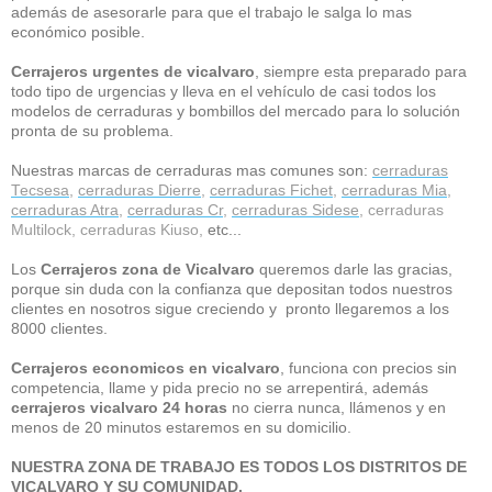
además de asesorarle para que el trabajo le salga lo mas
económico posible.
Cerrajeros urgentes de vicalvaro
, siempre esta preparado para
todo tipo de urgencias y lleva en el vehículo de casi todos los
modelos de cerraduras y bombillos del mercado para lo solución
pronta de su problema.
Nuestras marcas de cerraduras mas comunes son:
cerraduras
Tecsesa
,
cerraduras Dierre
,
cerraduras Fichet
,
cerraduras Mia
,
cerraduras Atra
,
cerraduras Cr
,
cerraduras Sidese
, cerraduras
Multilock, cerraduras Kiuso,
etc...
Los
Cerrajeros zona de Vicalvaro
queremos darle las gracias,
porque sin duda con la confianza que depositan todos nuestros
clientes en nosotros sigue creciendo y pronto llegaremos a los
8000 clientes.
Cerrajeros economicos en vicalvaro
, funciona con precios sin
competencia, llame y pida precio no se arrepentirá, además
cerrajeros vicalvaro 24 horas
no cierra nunca, llámenos y en
menos de 20 minutos estaremos en su domicilio.
NUESTRA ZONA DE TRABAJO ES TODOS LOS DISTRITOS DE
VICALVARO Y SU COMUNIDAD.