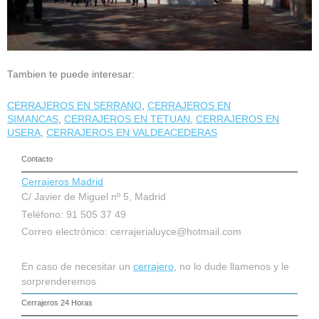
Tambien te puede interesar:
CERRAJEROS EN SERRANO
,
CERRAJEROS EN
SIMANCAS
,
CERRAJEROS EN TETUAN
,
CERRAJEROS EN
USERA
,
CERRAJEROS EN VALDEACEDERAS
Contacto
Cerrajeros Madrid
C/ Javier de Miguel nº 5, Madrid
Teléfono: 91 505 37 49
Correo electrónico:
cerrajerialuyce@hotmail.com
En caso de necesitar un
cerrajero
, no lo dude llamenos y le
sorprenderemos
Cerrajeros 24 Horas