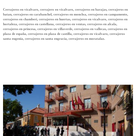
Cerrajeros en vicalvaro, cerrajero en vicalvaro, cerrajeros en barajas, cerrajeros en
batan, cerrajeros en carabanchel, cerrajeros en moncloa, cerrajeros en campamento,
cerrajeros en chamberi, cerrajeros en huertas, cerrajeros en vicalvaro, cerrajeros en
hortaleza, cerrajeros en castellana, cerrajeros en ventas, cerrajeros en alcala,
cerrajeros en princesa, cerrajeros en villaverde, cerrajeros en vallecas, cerrajeros en
plaza de españa, cerrajeros en plaza de castilla, cerrajeros en vicalvaro, cerrajeros
santa eugenia, cerrajeros en santa engracia, cerrajeros en moratalaz.