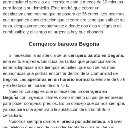
para anular el servicio y el cerrajero esta a menos de 10 minutos
para llegar a su domicilio. Este tendrá que cobrar un
desplazamiento mínimo que no pasara de 36 euros. Les pedimos
que tengan en consideración que el cerrajero tiene que salir de su
casa, desplazarse urgentemente a donde nos diga y el gasto de
combustible y el tiempo de urgencia hay que abonarlo.
Cerrajeros baratos Begoña
Si necesitas la asistencia de un
cerrajero barato en Begoña
,
esta es tu empresa. Sin duda las tarifas que proporcionamos
están adaptadas a los tiempos actuales, qué son de las más
económicas que podrás encontrar dentro de la Comunidad de
Begoña. Las
aperturas en un horario normal
suelen ser de 65 €
y en festivos en horario de día 75 €.
Nuestro consejo es que si necesitas un
cerrajero en
Begoña
con urgencia, llames como mínimo un par de empresas
para poder comparar precios. Es un consejo que damos siempre,
ya sea para una apertura o la sustitución de un bombillo o
cerradura.
Nosotros siempre damos el
precio por adelantado
, a través
del teléfono o en caso de no poder facilitarla o por no darnos