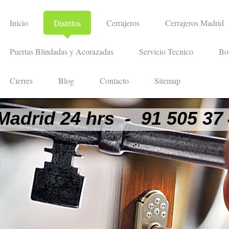
Inicio
Distritos
Cerrajeros
Cerrajeros Madrid
Puertas Blindadas y Acorazadas
Servicio Tecnico
Bo
Cierres
Blog
Contacto
Sitemap
Madrid 24 hrs - 91 505 37