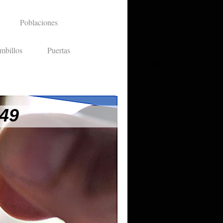
Poblaciones
mbillos
Puertas
 49