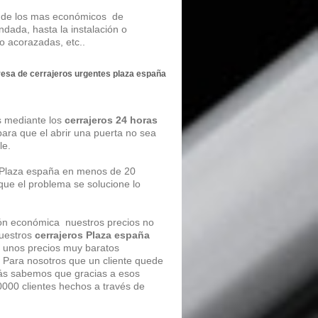
os de los mas económicos de
ndada, hasta la instalación o
 o acorazadas, etc..
resa de
cerrajeros urgentes plaza españa
as mediante los
cerrajeros 24 horas
para que el abrir una puerta no sea
le.
Plaza españa en menos de 20
que el problema se solucione lo
ión económica nuestros precios no
nuestros
cerrajeros Plaza españa
r unos precios muy baratos
. Para nosotros que un cliente quede
más sabemos que gracias a esos
000 clientes hechos a través de