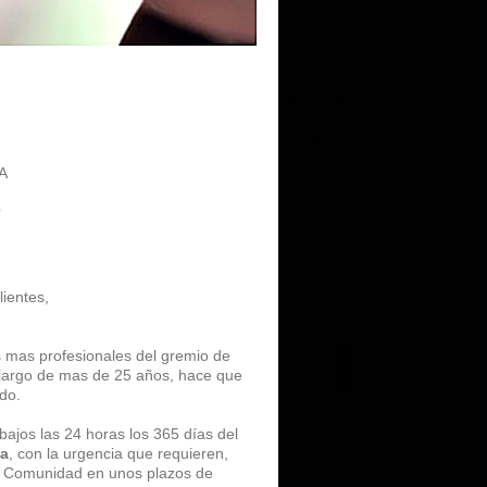
A
S
lientes,
s mas profesionales del gremio de
o largo de mas de 25 años, hace que
do.
bajos las 24 horas los 365 días del
ña
, con la urgencia que requieren,
la Comunidad en unos plazos de