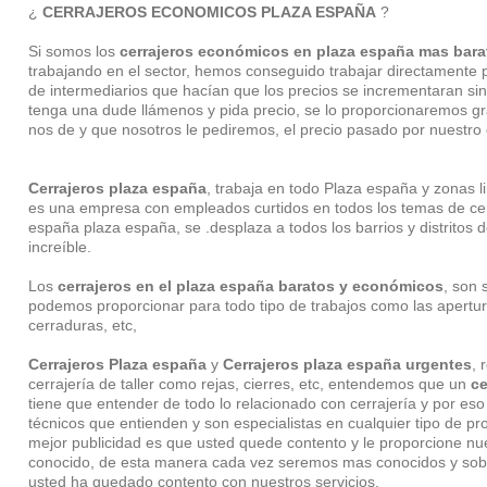
¿
CERRAJEROS ECONOMICOS PLAZA ESPAÑA
?
Si somos los
cerrajeros económicos en plaza españa mas bara
trabajando en el sector, hemos conseguido trabajar directamente p
de intermediarios que hacían que los precios se incrementaran s
tenga una dude llámenos y pida precio, se lo proporcionaremos gr
nos de y que nosotros le pediremos, el precio pasado por nuestro op
Cerrajeros plaza españa
, trabaja en todo Plaza españa y zonas l
es una empresa con empleados curtidos en todos los temas de cer
españa plaza españa, se .desplaza a todos los barrios y distritos
increíble.
Los
cerrajeros en el plaza españa baratos y económicos
, son 
podemos proporcionar para todo tipo de trabajos como las apertu
cerraduras, etc,
Cerrajeros Plaza españa
y
Cerrajeros plaza españa urgentes
, 
cerrajería de taller como rejas, cierres, etc, entendemos que un
ce
tiene que entender de todo lo relacionado con cerrajería y por e
técnicos que entienden y son especialistas en cualquier tipo de p
mejor publicidad es que usted quede contento y le proporcione nue
conocido, de esta manera cada vez seremos mas conocidos y sob
usted ha quedado contento con nuestros servicios.