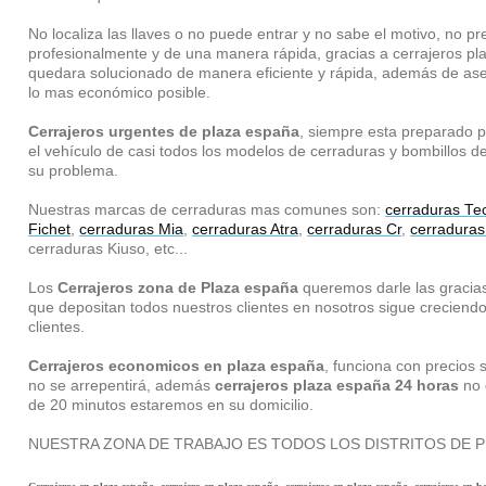
No localiza las llaves o no puede entrar y no sabe el motivo, no 
profesionalmente y de una manera rápida, gracias a cerrajeros p
quedara solucionado de manera eficiente y rápida, además de ases
lo mas económico posible.
Cerrajeros urgentes de plaza españa
, siempre esta preparado p
el vehículo de casi todos los modelos de cerraduras y bombillos d
su problema.
Nuestras marcas de cerraduras mas comunes son:
cerraduras Te
Fichet
,
cerraduras Mia
,
cerraduras Atra
,
cerraduras Cr
,
cerraduras
cerraduras Kiuso, etc...
Los
Cerrajeros zona de Plaza españa
queremos darle las gracias
que depositan todos nuestros clientes en nosotros sigue creciend
clientes.
Cerrajeros economicos en plaza españa
, funciona con precios 
no se arrepentirá, además
cerrajeros plaza españa 24 horas
no 
de 20 minutos estaremos en su domicilio.
NUESTRA ZONA DE TRABAJO ES TODOS LOS DISTRITOS DE P