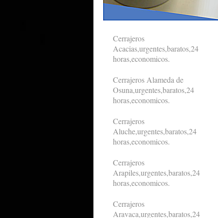
Cerrajeros
Acacias,urgentes,baratos,24
horas,economicos.
Cerrajeros Alameda de
Osuna,urgentes,baratos,24
horas,economicos.
Cerrajeros
Aluche,urgentes,baratos,24
horas,economicos.
Cerrajeros
Arapiles,urgentes,baratos,24
horas,economicos.
Cerrajeros
Aravaca,urgentes,baratos,24