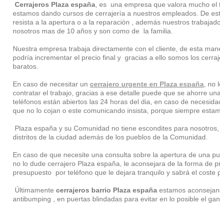
Cerrajeros Plaza españa
, es una empresa que valora mucho el tr
estamos dando cursos de cerrajería a nuestros empleados. De es
resista a la apertura o a la reparación , además nuestros trabajad
nosotros mas de 10 años y son como de la familia.
Nuestra empresa trabaja directamente con el cliente, de esta man
podría incrementar el precio final y gracias a ello somos los ce
baratos.
En caso de necesitar un
cerrajero urgente en Plaza españa
, no 
contratar el trabajo, gracias a ese detalle puede que se ahorre un
teléfonos están abiertos las 24 horas del dia, en caso de necesid
que no lo cojan o este comunicando insista, porque siempre estam
Plaza españa y su Comunidad no tiene escondites para nosotros,
distritos de la ciudad además de los pueblos de la Comunidad.
En caso de que necesite una consulta sobre la apertura de una pu
no lo dude cerrajero Plaza españa, le aconsejara de la forma de
presupuesto por teléfono que le dejara tranquilo y sabrá el coste p
Últimamente
cerrajeros barrio Plaza españa
estamos aconsejando
antibumping , en puertas blindadas para evitar en lo posible el g