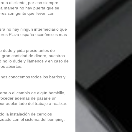
ato al cliente, por eso siempre
ta manera no hay puerta que se
ores son gente que llevan con
era no hay ningún intermediario que
rrajeros Plaza españa económicos mas
lo dude y pida precio antes de
a gran cantidad de dinero, nuestros
ad no lo dude y llámenos y en caso de
os abiertos.
 nos conocemos todos los barrios y
erta o el cambio de algún bombillo,
 proceder además de pasarle un
or adelantado del trabajo a realizar.
 la instalación de cerrojos
anzuado con el sistema del bumping.