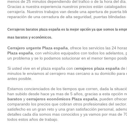
menos de 25 minutos dependiendo del trafico o de la hora del día.
Gracias a nuestra experiencia nuestros precios están catalogad
cerrajería. Nuestros trabajos van desde una apertura de puerta bli
reparación de una cerradura de alta seguridad, puertas blindadas
Cerrajeros baratos plaza españa
es la mejor opción ya que somos la emp
mas baratos y económicos.
Cerrajero urgente Plaza españa
, ofrece los servicios las 24 hor
Plaza españa
, con vehículos equipados con todos los adelantos, 
un problema y se lo podamos solucionar en el menor tiempo posib
Si usted vive en el plaza españa con c
errajeros plaza españa
de 
minutos le enviamos al cerrajero mas cercano a su domicilio para 
antes posible.
Estamos concienciados de los tiempos que corren, dada la situac
han subido desde hace ya mas de 5 años, gracias a esta opción 
baratos
y
cerrajeros económicos Plaza españa
, pueden ofrece
comparando los precios que cobran otros profesionales del sector
satisfecho es un gran reto y una gran satisfacción personal, ade
detalles cada día somos mas conocidos y ya vamos por mas de 70
todos estos años de trabajo.