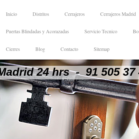
Inicio
Distritos
Cerrajeros
Cerrajeros Madrid
Puertas Blindadas y Acorazadas
Servicio Tecnico
Bo
Cierres
Blog
Contacto
Sitemap
Madrid 24 hrs - 91 505 37