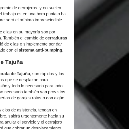
remio de cerrajeros y no suelen
el trabajo es en una hora punta o ha
pre será el mínimo imprescindible
e ellas en su mayoría son por
da. También el cambio de
cerraduras
vió de ellas o simplemente por dar
ado con el
sistema anti-bumping
.
de Tajuña
orata de Tajuña
, son rápidos y los
 los que se desplazan para
sión y todo lo necesario para todo
so necesario también van provistos
ertas de garajes rotas o con algún
cios de asistencia, tengan en
ibre, saldrá urgentemente hacia su
 anular el servicio y el cerrajero
drá que cobrar un desplazamiento