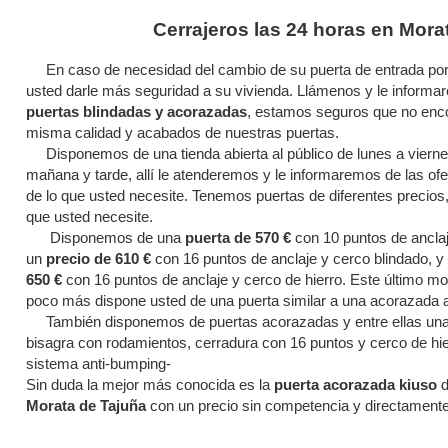
Cerrajeros las 24 horas en Mora
En caso de necesidad del cambio de su puerta de entrada por
usted darle más seguridad a su vivienda. Llámenos y le inform
puertas blindadas y acorazadas
, estamos seguros que no enco
misma calidad y acabados de nuestras puertas.
Disponemos de una tienda abierta al público de lunes a vierne
mañana y tarde, allí le atenderemos y le informaremos de las o
de lo que usted necesite. Tenemos puertas de diferentes precios
que usted necesite.
Disponemos de una
puerta de 570 €
con 10 puntos de anclaj
un
precio de 610 €
con 16 puntos de anclaje y cerco blindado, 
650 €
con 16 puntos de anclaje y cerco de hierro. Este último m
poco más dispone usted de una puerta similar a una acorazada a
También disponemos de puertas acorazadas y entre ellas un
bisagra con rodamientos, cerradura con 16 puntos y cerco de hi
sistema anti-bumping-
Sin duda la mejor más conocida es la
puerta acorazada kiuso
d
Morata de Tajuña
con un precio sin competencia y directamente