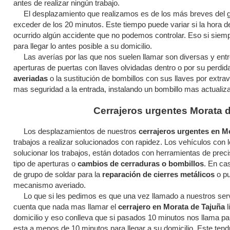
antes de realizar ningún trabajo.
El desplazamiento que realizamos es de los más breves del g
exceder de los 20 minutos. Este tiempo puede variar si la hora d
ocurrido algún accidente que no podemos controlar. Eso si siem
para llegar lo antes posible a su domicilio.
Las averías por las que nos suelen llamar son diversas y entr
aperturas de puertas con llaves olvidadas dentro o por su perdi
averiadas
o la sustitución de bombillos con sus llaves por extra
mas seguridad a la entrada, instalando un bombillo mas actualiz
Cerrajeros urgentes Morata 
Los desplazamientos de nuestros
cerrajeros urgentes en M
trabajos a realizar solucionados con rapidez. Los vehículos con
solucionar los trabajos, están dotados con herramientas de preci
tipo de aperturas o
cambios de cerraduras o bombillos
. En ca
de grupo de soldar para la
reparación de cierres metálicos
o pu
mecanismo averiado.
Lo que si les pedimos es que una vez llamado a nuestros servi
cuenta que nada mas llamar el
cerrajero en Morata de Tajuña
l
domicilio y eso conlleva que si pasados 10 minutos nos llama para
esta a menos de 10 minutos para llegar a su domicilio. Este ten