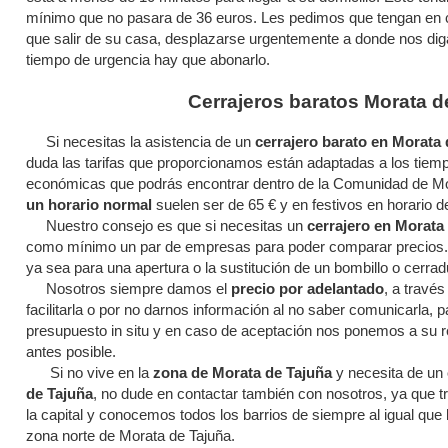
mínimo que no pasara de 36 euros. Les pedimos que tengan en co
que salir de su casa, desplazarse urgentemente a donde nos diga
tiempo de urgencia hay que abonarlo.
Cerrajeros baratos Morata d
Si necesitas la asistencia de un
cerrajero barato en Morata 
duda las tarifas que proporcionamos están adaptadas a los tiem
económicas que podrás encontrar dentro de la Comunidad de Mo
un horario normal
suelen ser de 65 € y en festivos en horario de
Nuestro consejo es que si necesitas un
cerrajero en Morata
como mínimo un par de empresas para poder comparar precios.
ya sea para una apertura o la sustitución de un bombillo o cerrad
Nosotros siempre damos el
precio por adelantado
, a travé
facilitarla o por no darnos información al no saber comunicarla,
presupuesto in situ y en caso de aceptación nos ponemos a su rea
antes posible.
Si no vive en la
zona de Morata de Tajuña
y necesita de un
de Tajuña
, no dude en contactar también con nosotros, ya que tr
la capital y conocemos todos los barrios de siempre al igual que 
zona norte de Morata de Tajuña.